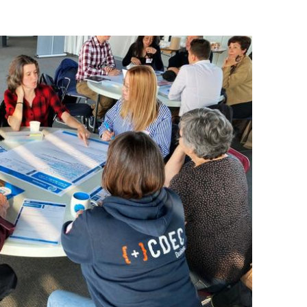
ez une démarche de
oppement durable avec
vateur.ca