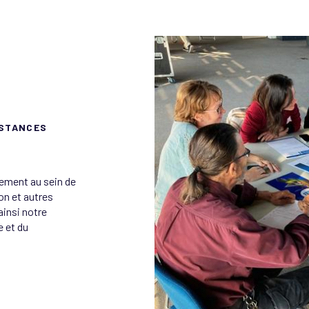
Amorc
dével
l'Acti
NSTANCES
vement au sein de
on et autres
ainsi notre
 et du