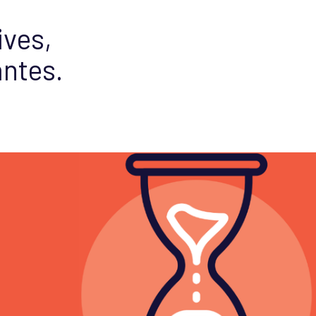
ives,
ntes.