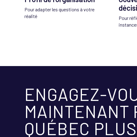
décis
Pour adapter les questions à votre
réalité
Pour réfl
instance
ENGAGEZ-VOU
MAINTENANT 
QUÉBEC PLUS 