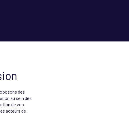
sion
proposons des
usion au sein des
ention de vos
des acteurs de