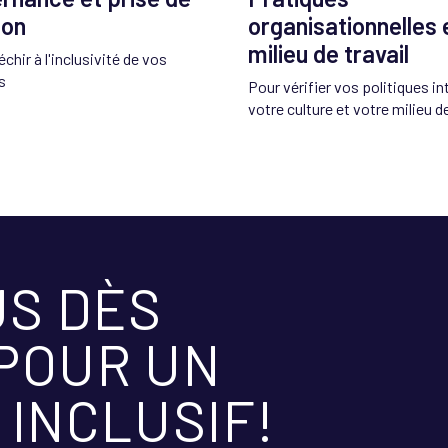
ion
organisationnelles 
milieu de travail
échir à l'inclusivité de vos
s
Pour vérifier vos politiques in
votre culture et votre milieu de
S DÈS
POUR UN
INCLUSIF!