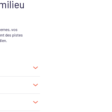
milieu
ternes, vos
ent des pistes
dien.