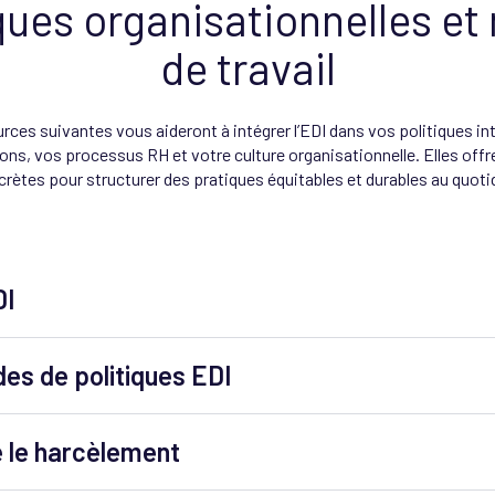
ques organisationnelles et 
es chambres de commerce du Québec
de travail
faires du Québec
rces suivantes vous aideront à intégrer l’EDI dans vos politiques in
es en finances
de Québec
s, vos processus RH et votre culture organisationnelle. Elles offr
rètes pour structurer des pratiques équitables et durables au quoti
ole
de Montréal
DI
 plan d’action EDI
(IRIPII)
es de politiques EDI
e données pour établir un plan d’action en EDI
(IRIPII)
diversité et l’inclusion
(HEC Montréal)
e le harcèlement
opter des pratiques inclusives
(IRIPII)
 Diversité et l’Inclusion
(Alpine Canada Alpin)