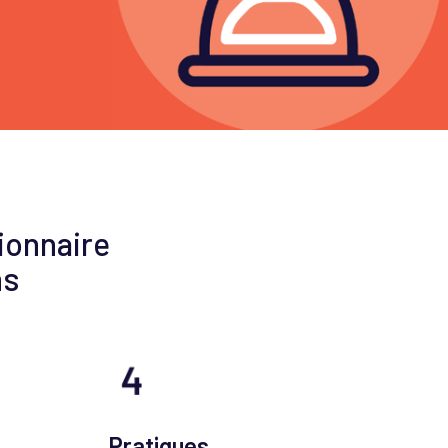
ionnaire
ns
Pratiques