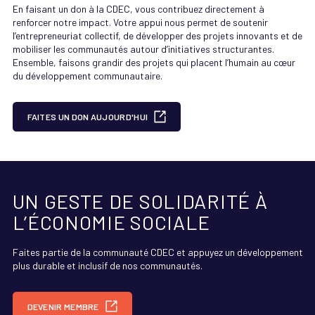
En faisant un don à la CDEC, vous contribuez directement à
renforcer notre impact. Votre appui nous permet de soutenir
l’entrepreneuriat collectif, de développer des projets innovants et de
mobiliser les communautés autour d’initiatives structurantes.
Ensemble, faisons grandir des projets qui placent l’humain au cœur
du développement communautaire.
FAITES UN DON AUJOURD'HUI
UN GESTE DE SOLIDARITÉ À
L’ÉCONOMIE SOCIALE
Faites partie de la communauté CDEC et appuyez un développement
plus durable et inclusif de nos communautés.
DEVENIR MEMBRE