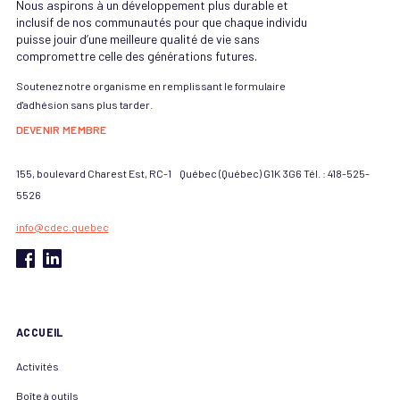
Nous aspirons à un développement plus durable et
inclusif de nos communautés pour que chaque individu
puisse jouir d’une meilleure qualité de vie sans
compromettre celle des générations futures.
Soutenez notre organisme en remplissant le formulaire
d'adhésion sans plus tarder.
DEVENIR MEMBRE
155, boulevard Charest Est, RC-1 Québec (Québec) G1K 3G6 Tél. : 418-525-
5526
info@cdec.quebec
ACCUEIL
Activités
Boîte à outils